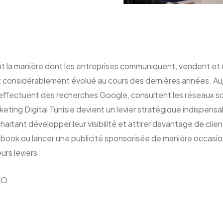
 la manière dont les entreprises communiquent, vendent et dé
onsidérablement évolué au cours des dernières années. Aujo
rs effectuent des recherches Google, consultent les réseaux so
eting Digital Tunisie devient un levier stratégique indispens
ant développer leur visibilité et attirer davantage de client
book ou lancer une publicité sponsorisée de manière occasion
rs leviers :
EO